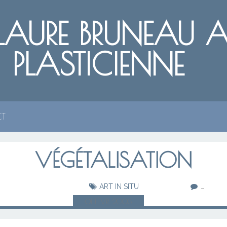
LAURE BRUNEAU AR
PLASTICIENNE
CT
VÉGÉTALISATION
ART IN SITU
…
01
FÉVR.
2003