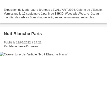
Exposition de Marie-Laure Bruneau LEVALL'ART 2024, Galerie de L’Escale.
Vernissage le 12 septembre à partir de 18H30. WoodWideWeb, le réseau
mondial des arbres Sous chaque forêt, se trouve un réseau reliant les
plantes entre elles surnommé le WoodWideWeb....
Nuit Blanche Paris
Publié le 18/06/2022 à 14:21
Par
Marie Laure Bruneau