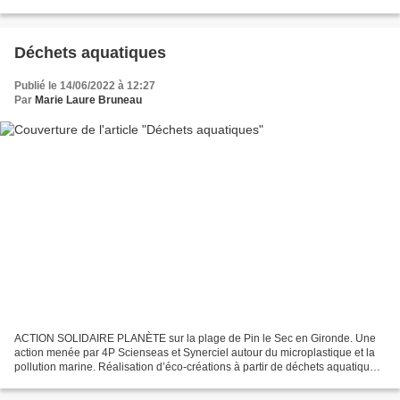
organisé par Anaïs Fourt et conçu par Marie-Laure...
Déchets aquatiques
Publié le 14/06/2022 à 12:27
Par
Marie Laure Bruneau
ACTION SOLIDAIRE PLANÈTE sur la plage de Pin le Sec en Gironde. Une
action menée par 4P Scienseas et Synerciel autour du microplastique et la
pollution marine. Réalisation d’éco-créations à partir de déchets aquatiques
Fresques et tableaux réalisés à...