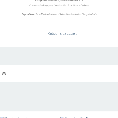
Sculptures réalisées à partir de déchets BTP
Commande Bouygues Construction Tour Alto La Défense
Expositions :
Tour Alto La Défense - Salon Simi Palais des Congrès Paris
Retour à l'accueil