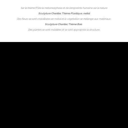
Sur le thème de la métamorphose et de l’empreinte humaine sur la nature.
Sculpture Chantier, Thème Plastique, métal
Des fleurs se sont cristallisées en métal et la végétation se mélange aux matériaux.
Sculpture Chantier, Thème Bois
Des plantes se sont installées et se sont appropriés la structure.