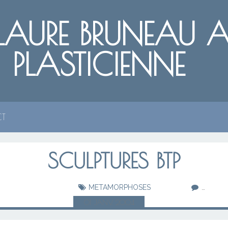
LAURE BRUNEAU AR
PLASTICIENNE
CT
SCULPTURES BTP
METAMORPHOSES
…
01
JANV.
2004