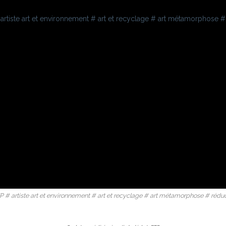
P # artiste art et environnement # art et recyclage # art métamorphose # rédu