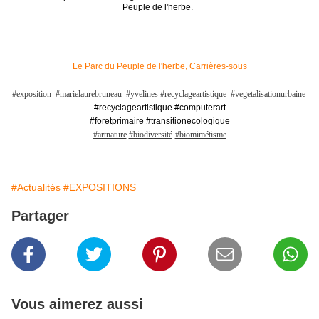
Peuple de l'herbe.
Le Parc du Peuple de l'herbe, Carrières-sous
#exposition
#marielaurebruneau
#yvelines
#recyclageartistique
#vegetalisationurbaine
#recyclageartistique #computerart
#foretprimaire #transitionecologique
#artnature
#biodiversité
#biomimétisme
#Actualités
#EXPOSITIONS
Partager
Vous aimerez aussi