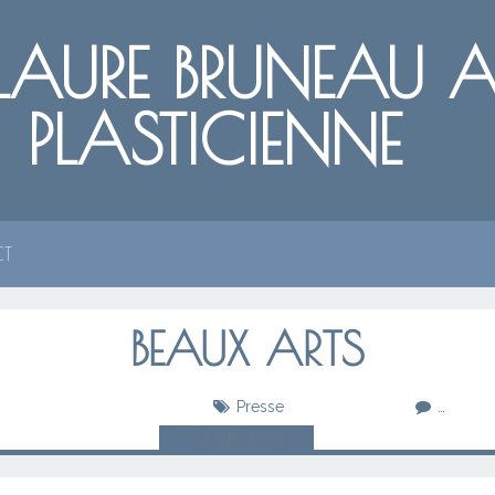
LAURE BRUNEAU AR
PLASTICIENNE
CT
BEAUX ARTS
Presse
…
04
SEPT.
2004